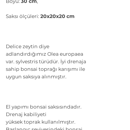
Boyu:
30 cm
,
Saksı ölçüleri:
20x20x20
cm
Delice zeytin diye
adlandırdığımız Olea europaea
var. sylvestris türüdür. İyi drenaja
sahip bonsai toprağı karışımı ile
uygun saksıya alınmıştır.
El yapımı bonsai saksısındadır.
Drenaj kabiliyeti
yüksek toprak kullanılmıştır.
Başlangıç seviyesindeki bonsai