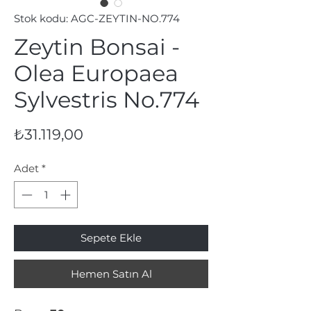
Stok kodu: AGC-ZEYTIN-NO.774
Zeytin Bonsai -
Olea Europaea
Sylvestris No.774
Fiyat
₺31.119,00
Adet
*
Sepete Ekle
Hemen Satın Al