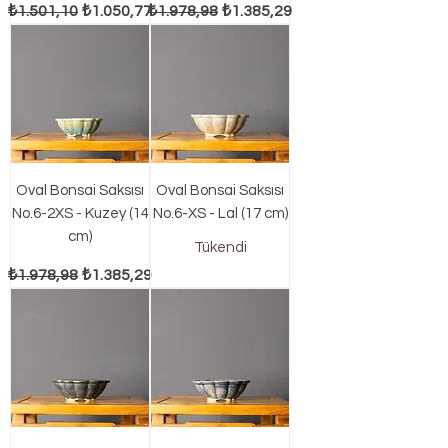
Normal Fiyat
İndirimli Fiyat
Normal Fiyat
İndirimli Fiyat
₺1.501,10
₺1.050,77
₺1.978,98
₺1.385,29
Oval Bonsai Saksısı
Oval Bonsai Saksısı
No.6-2XS - Kuzey (14
No.6-XS - Lal (17 cm)
cm)
Tükendi
Normal Fiyat
İndirimli Fiyat
₺1.978,98
₺1.385,29