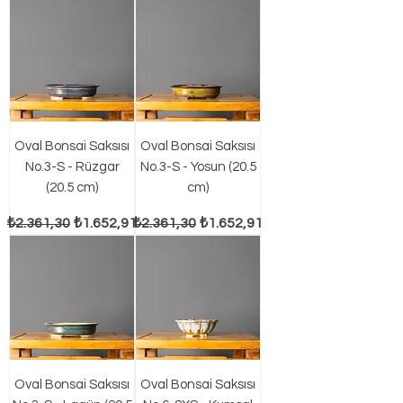
Oval Bonsai Saksısı
Oval Bonsai Saksısı
No.3-S - Rüzgar
No.3-S - Yosun (20.5
(20.5 cm)
cm)
Normal Fiyat
İndirimli Fiyat
Normal Fiyat
İndirimli Fiyat
₺2.361,30
₺1.652,91
₺2.361,30
₺1.652,91
Oval Bonsai Saksısı
Oval Bonsai Saksısı