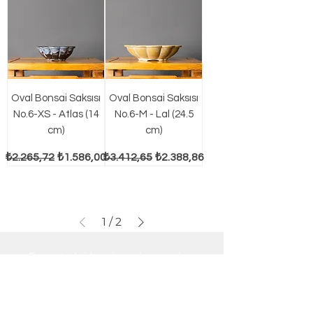
Oval Bonsai Saksısı
Oval Bonsai Saksısı
No.6-XS - Atlas (14
No.6-M - Lal (24.5
cm)
cm)
Normal Fiyat
İndirimli Fiyat
Normal Fiyat
İndirimli Fiyat
₺2.265,72
₺1.586,00
₺3.412,65
₺2.388,86
1
/
2
E-posta bültenine abone olun,
tüm yeniliklerden haberiniz olsun!
E-posta