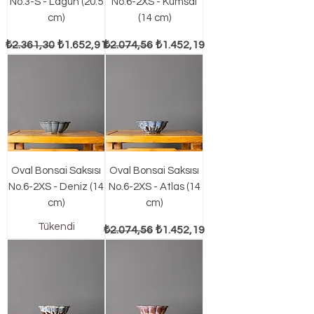
No.3-S - Lagün (20.5
No.6-2XS - Kumsal
cm)
(14 cm)
Normal Fiyat
İndirimli Fiyat
Normal Fiyat
İndirimli Fiyat
₺2.361,30
₺1.652,91
₺2.074,56
₺1.452,19
Oval Bonsai Saksısı
Oval Bonsai Saksısı
No.6-2XS - Deniz (14
No.6-2XS - Atlas (14
cm)
cm)
Tükendi
Normal Fiyat
İndirimli Fiyat
₺2.074,56
₺1.452,19