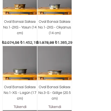
Oval Bonsai Saksısı
Oval Bonsai Saksısı
No.1-2XS - Yosun (14
No.1-2XS - Okyanus
cm)
(14 cm)
Normal Fiyat
İndirimli Fiyat
Normal Fiyat
İndirimli Fiyat
₺2.074,56
₺1.452,19
₺1.978,98
₺1.385,29
Oval Bonsai Saksısı
Oval Bonsai Saksısı
No.1-XS - Lagün (17
No.3-S - Gölge (20.5
cm)
cm)
Tükendi
Tükendi