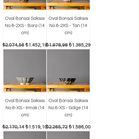
Oval Bonsai Saksısı
Oval Bonsai Saksısı
No.6-2XS - Bora (14
No.6-2XS - Tan (14
cm)
cm)
Normal Fiyat
İndirimli Fiyat
Normal Fiyat
İndirimli Fiyat
₺2.074,56
₺1.452,19
₺1.978,98
₺1.385,29
Oval Bonsai Saksısı
Oval Bonsai Saksısı
No.6-XS - Irmak (14
No.6-XS - Gölge (14
cm)
cm)
Normal Fiyat
İndirimli Fiyat
Normal Fiyat
İndirimli Fiyat
₺2.170,14
₺1.519,10
₺2.265,72
₺1.586,00