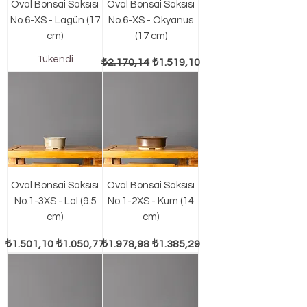
Oval Bonsai Saksısı
Oval Bonsai Saksısı
No.6-XS - Lagün (17
No.6-XS - Okyanus
cm)
(17 cm)
Tükendi
Normal Fiyat
İndirimli Fiyat
₺2.170,14
₺1.519,10
Oval Bonsai Saksısı
Oval Bonsai Saksısı
No.1-3XS - Lal (9.5
No.1-2XS - Kum (14
cm)
cm)
Normal Fiyat
İndirimli Fiyat
Normal Fiyat
İndirimli Fiyat
₺1.501,10
₺1.050,77
₺1.978,98
₺1.385,29