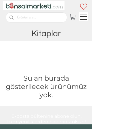
Kitaplar
Şu an burada
gösterilecek ürünümüz
yok.
E-posta bültenine abone olun,
tüm yeniliklerden haberiniz olsun!