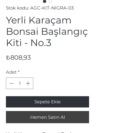
Stok kodu: AGC-KIT-NIGRA-03
Yerli Karaçam
Bonsai Başlangıç
Kiti - No.3
Fiyat
₺808,93
Adet
*
Sepete Ekle
Hemen Satın Al