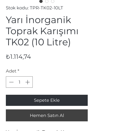
Stok kodu: TPR-TK02-10LT
Yarı İnorganik
Toprak Karışımı
TK02 (10 Litre)
Fiyat
₺1.114,74
Adet
*
Sepete Ekle
Hemen Satın Al