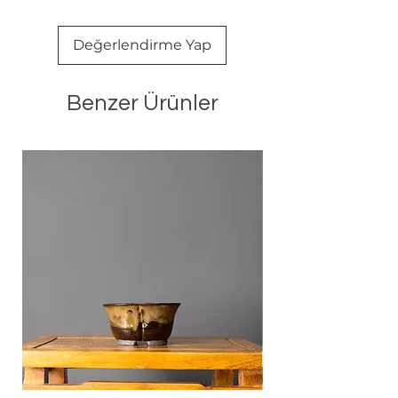
sayesinde sağlıklı kök gelişimini
Dengeli yapısı sayesinde çoğu bitki
destekler
için yeterli bir kök ortamı sağlar.
Islak ve havasız ortamlarda
Değerlendirme Yap
Ne sıklıkla sulama yapılmalıdır?
oluşabilecek mantar ve bakteri
Su tutma oranı orta–yüksek
riskini azaltır
seviyededir. Sulamalar arasında
Benzer Ürünler
toprağın bir miktar kuruması
tavsiye edilir.
Çamurlaşma yapar mı?
Hayır. Yarı inorganik yapısı
sayesinde kolay çamurlaşmaz ve
drenajını korur.
Kök çürümesine neden olur mu?
Doğru sulama yapıldığında kök
çürümesi riskini azaltmaya
yardımcı olur. Fazla suyu saksı
tabanından tahliye eder.