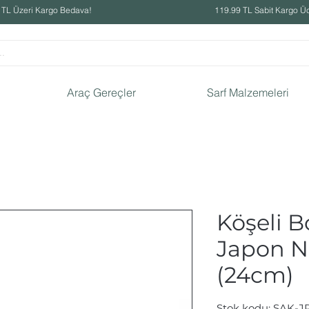
 TL Üzeri Kargo Bedava!
119.99 TL Sabit Kargo Üc
Araç Gereçler
Sarf Malzemeleri
Köşeli B
Japon No
(24cm)
Stok kodu: SAK-