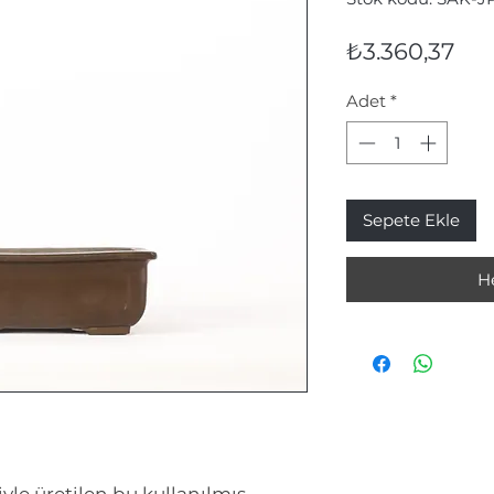
Fiy
₺3.360,37
Adet
*
Sepete Ekle
H