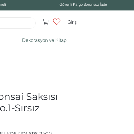
reti
Güvenli Kargo Sorunsuz İade
Giriş
Dekorasyon ve Kitap
onsai Saksısı
.1-Sırsız
JPN-KOS-NO1-SRS-24CM