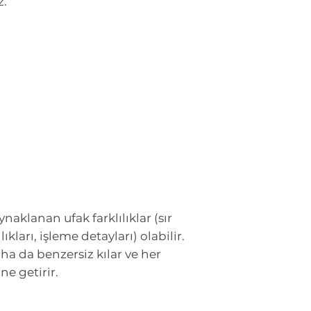
z.
aklanan ufak farklılıklar (sır
kları, işleme detayları) olabilir.
daha da benzersiz kılar ve her
ne getirir.