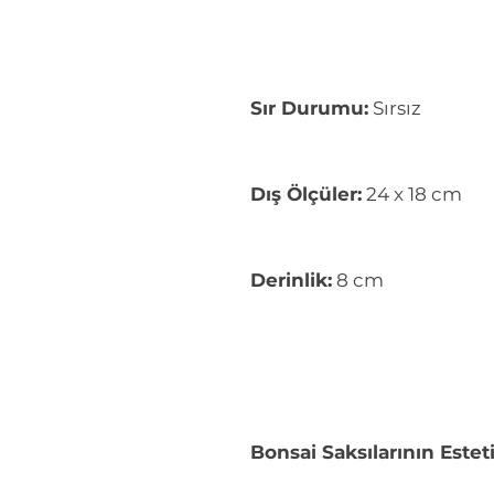
Sır Durumu:
Sırsız
Dış Ölçüler:
24 x 18 cm
Derinlik:
8 cm
Bonsai Saksılarının Este