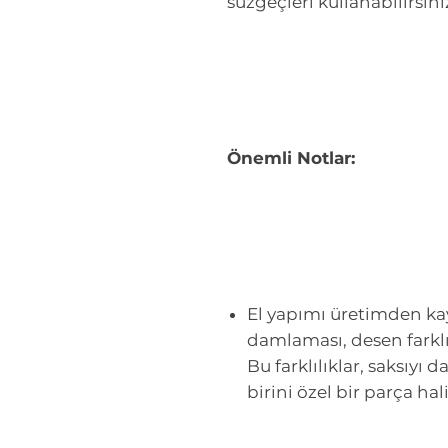
süzgeçleri kullanabilirsini
Önemli Notlar:
El yapımı üretimden kayn
damlaması, desen farklılı
Bu farklılıklar, saksıyı 
birini özel bir parça hali