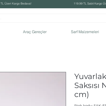
 TL Üzeri Kargo Bedava!
119.99 TL Sabit Kargo Üc
Araç Gereçler
Sarf Malzemeleri
Yuvarla
Saksısı N
cm)
Stok kodu: SAK-E