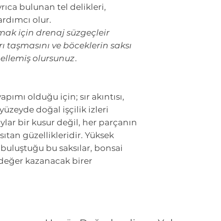
rıca bulunan tel delikleri,
ardımcı olur.
mak için drenaj süzgeçleir
ı taşmasını ve böceklerin saksı
gellemiş olursunuz
.
pımı olduğu için; sır akıntısı,
 yüzeyde doğal işçilik izleri
ylar bir kusur değil, her parçanın
tan güzellikleridir. Yüksek
n buluştuğu bu saksılar, bonsai
r değer kazanacak birer