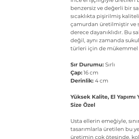
İnce el işçiliğiyle üretilen 
benzersiz ve değerli bir sa
sıcaklıkta pişirilmiş kalit
çamurdan üretilmiştir ve 
derece dayanıklıdır. Bu sa
değil, aynı zamanda sukule
türleri için de mükemmel 
Sır Durumu:
Sırlı
Çap:
16 cm
Derinlik:
4 cm
Yüksek Kalite, El Yapımı 
Size Özel
Usta ellerin emeğiyle, sı
tasarımlarla üretilen bu ye
üretimin çok ötesinde, ko