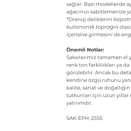
sağlar. Bazı modellerde ay
ağacınızı sabitlemenize y
*Drenaj deliklerini kapat
kullanarak toprağın dışar
içerisine girmesini de en
Önemli Notlar:
Saksılarımız tamamen el ya
renk ton farklılıkları ya da
görülebilir. Ancak bu deta
kendine özgü ruhunu yansı
kalite, sanat ve doğallığı
tutkunları için uzun yılla
yatırımdır.
SAK-EPH-2555