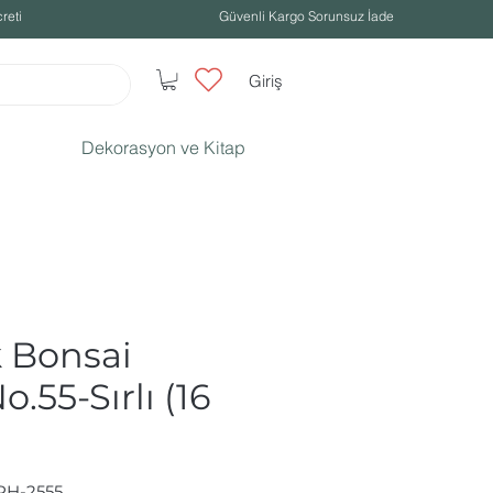
reti
Güvenli Kargo Sorunsuz İade
Giriş
Dekorasyon ve Kitap
k Bonsai
o.55-Sırlı (16
PH-2555