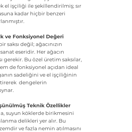
 el işçiliği ile şekillendirilmiş; sır
suna kadar hiçbir benzeri
lanmıştır.
tik ve Fonksiyonel Değeri
bir saksı değil; ağacınızın
sanat eseridir. Her ağacın
 gerekir. Bu özel üretim saksılar,
hem de fonksiyonel açıdan ideal
anın sadeliğini ve el işçiliğinin
tirerek dengelerin
oynar.
Düşünülmüş Teknik Özellikler
da, suyun köklerde birikmesini
anma delikleri yer alır. Bu
elzemdir ve fazla nemin atılmasını