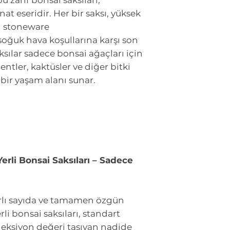
bu zarif bonsai saksıları,
nat eseridir. Her bir saksı, yüksek
eli stoneware
soğuk hava koşullarına karşı son
ksılar sadece bonsai ağaçları için
ntler, kaktüsler ve diğer bitki
bir yaşam alanı sunar.
Yerli Bonsai Saksıları – Sadece
nırlı sayıda ve tamamen özgün
rli bonsai saksıları, standart
leksiyon değeri taşıyan nadide