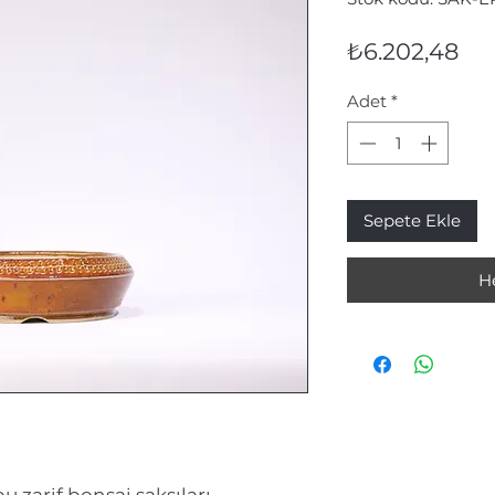
Fiy
₺6.202,48
Adet
*
Sepete Ekle
H