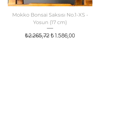
Mokko Bonsai Saksısı No.1-XS -
Oval Bonsai Saksısı
Yosun (17 cm)
Normal Fiyat
İndirimli Fiyat
₺2.265,72
₺1.586,00
Sepete Ekle
E-posta bültenine abone olun,
tüm yeniliklerden haberiniz olsun!
E-posta
Kaydol