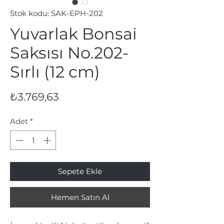
Stok kodu: SAK-EPH-202
Yuvarlak Bonsai
Saksısı No.202-
Sırlı (12 cm)
Fiyat
₺3.769,63
Adet
*
Sepete Ekle
Hemen Satın Al