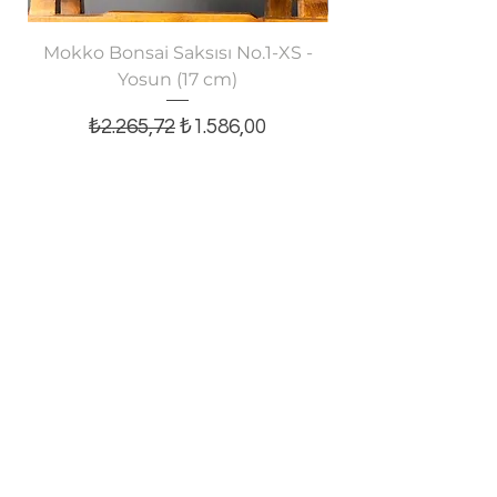
Mokko Bonsai Saksısı No.1-XS -
Oval Bonsai Saksısı
Yosun (17 cm)
Normal Fiyat
İndirimli Fiyat
₺2.265,72
₺1.586,00
Sepete Ekle
E-posta bültenine abone olun,
tüm yeniliklerden haberiniz olsun!
E-posta
Kaydol