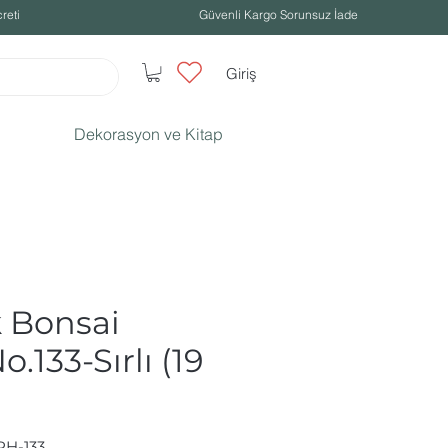
reti
Güvenli Kargo Sorunsuz İade
Giriş
Dekorasyon ve Kitap
k Bonsai
o.133-Sırlı (19
PH-133