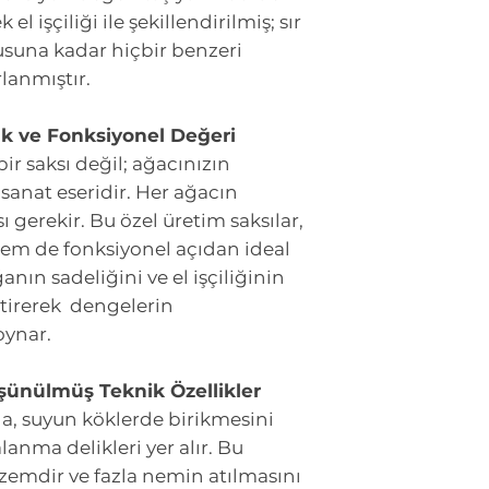
 el işçiliği ile şekillendirilmiş; sır
suna kadar hiçbir benzeri
lanmıştır.
tik ve Fonksiyonel Değeri
bir saksı değil; ağacınızın
sanat eseridir. Her ağacın
 gerekir. Bu özel üretim saksılar,
hem de fonksiyonel açıdan ideal
anın sadeliğini ve el işçiliğinin
tirerek dengelerin
oynar.
Düşünülmüş Teknik Özellikler
da, suyun köklerde birikmesini
anma delikleri yer alır. Bu
elzemdir ve fazla nemin atılmasını