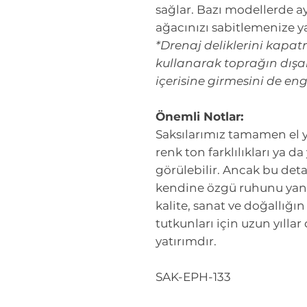
sağlar. Bazı modellerde ay
ağacınızı sabitlemenize y
*Drenaj deliklerini kapat
kullanarak toprağın dışar
içerisine girmesini de en
Önemli Notlar:
Saksılarımız tamamen el ya
renk ton farklılıkları ya da
görülebilir. Ancak bu deta
kendine özgü ruhunu yansı
kalite, sanat ve doğallığı
tutkunları için uzun yılla
yatırımdır.
SAK-EPH-133