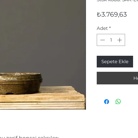
Fiy
₺3.769,63
Adet
*
Sepete Ekle
H