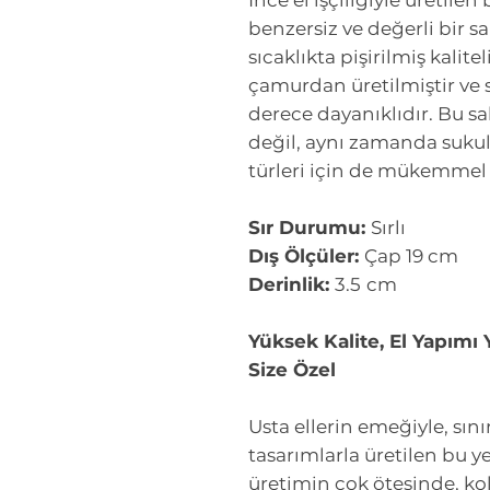
İnce el işçiliğiyle üretilen 
benzersiz ve değerli bir sa
sıcaklıkta pişirilmiş kalit
çamurdan üretilmiştir ve 
derece dayanıklıdır. Bu sa
değil, aynı zamanda sukule
türleri için de mükemmel 
Sır Durumu:
Sırlı
Dış Ölçüler:
Çap 19 cm
Derinlik:
3.5
cm
Yüksek Kalite, El Yapımı 
Size Özel
Usta ellerin emeğiyle, sı
tasarımlarla üretilen bu ye
üretimin çok ötesinde, ko