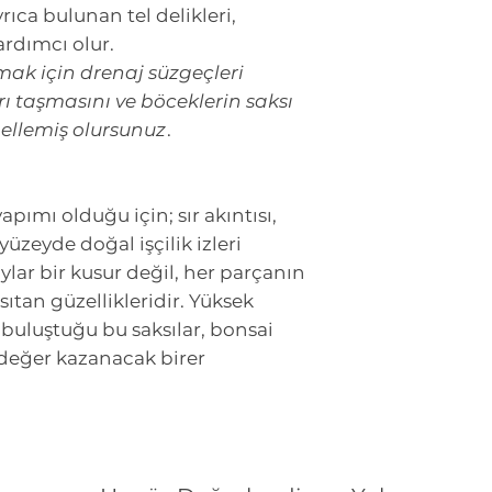
rıca bulunan tel delikleri,
ardımcı olur.
mak için drenaj süzgeçleri
ı taşmasını ve böceklerin saksı
gellemiş olursunuz
.
pımı olduğu için; sır akıntısı,
 yüzeyde doğal işçilik izleri
ylar bir kusur değil, her parçanın
tan güzellikleridir. Yüksek
n buluştuğu bu saksılar, bonsai
r değer kazanacak birer