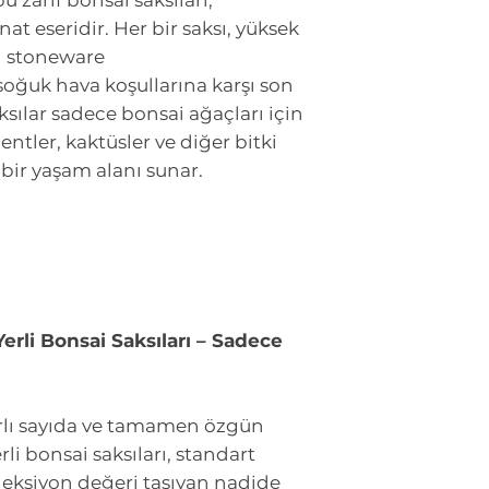
bu zarif bonsai saksıları,
nat eseridir. Her bir saksı, yüksek
eli stoneware
soğuk hava koşullarına karşı son
ksılar sadece bonsai ağaçları için
ntler, kaktüsler ve diğer bitki
bir yaşam alanı sunar.
Yerli Bonsai Saksıları – Sadece
nırlı sayıda ve tamamen özgün
rli bonsai saksıları, standart
leksiyon değeri taşıyan nadide