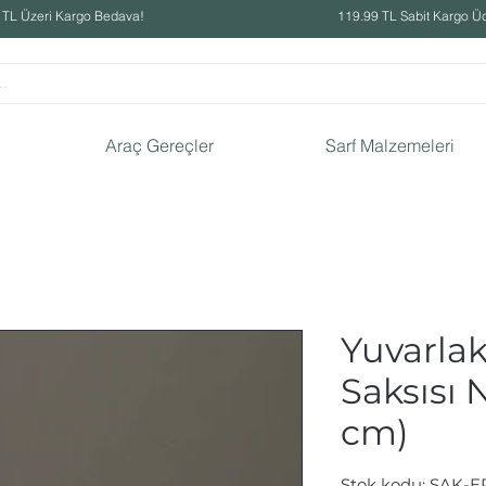
 TL Üzeri Kargo Bedava!
119.99 TL Sabit Kargo Üc
Araç Gereçler
Sarf Malzemeleri
Yuvarla
Saksısı N
cm)
Stok kodu: SAK-E