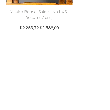
Mokko Bonsai Saksısı No.1-XS -
Oval Bonsai Saksısı
Yosun (17 cm)
Normal Fiyat
İndirimli Fiyat
₺2.265,72
₺1.586,00
Sepete Ekle
E-posta bültenine abone olun,
tüm yeniliklerden haberiniz olsun!
E-posta
Kaydol