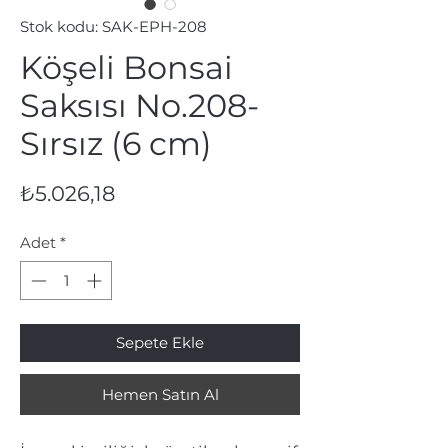
Stok kodu: SAK-EPH-208
Köşeli Bonsai
Saksısı No.208-
Sırsız (6 cm)
Fiyat
₺5.026,18
Adet
*
Sepete Ekle
Hemen Satın Al