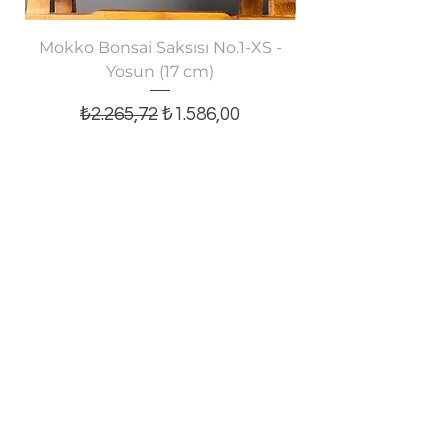
Mokko Bonsai Saksısı No.1-XS -
Oval Bonsai Saksısı
Yosun (17 cm)
Normal Fiyat
İndirimli Fiyat
₺2.265,72
₺1.586,00
Sepete Ekle
E-posta bültenine abone olun,
tüm yeniliklerden haberiniz olsun!
E-posta
Kaydol