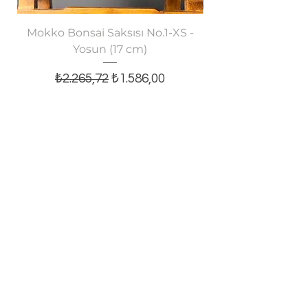
Mokko Bonsai Saksısı No.1-XS -
Oval Bonsai Saksısı
Yosun (17 cm)
Normal Fiyat
İndirimli Fiyat
₺2.265,72
₺1.586,00
Sepete Ekle
E-posta bültenine abone olun,
tüm yeniliklerden haberiniz olsun!
E-posta
Kaydol