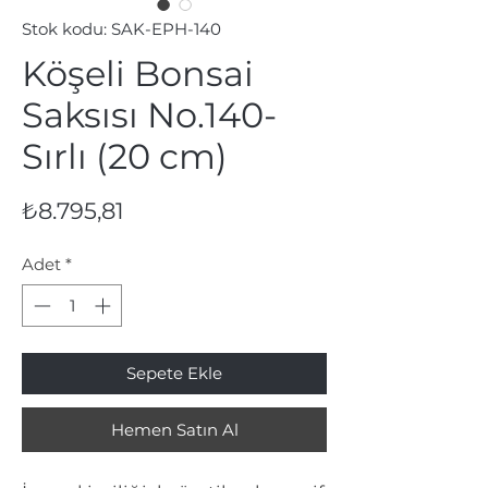
Stok kodu: SAK-EPH-140
Köşeli Bonsai
Saksısı No.140-
Sırlı (20 cm)
Fiyat
₺8.795,81
Adet
*
Sepete Ekle
Hemen Satın Al