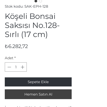
Stok kodu: SAK-EPH-128
Köşeli Bonsai
Saksısı No.128-
Sırlı (17 cm)
Fiyat
₺6.282,72
Adet
*
Sepete Ekle
Hemen Satın Al