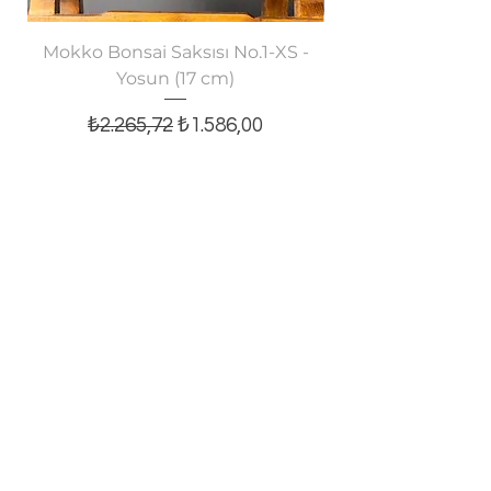
Mokko Bonsai Saksısı No.1-XS -
Oval Bonsai Saksısı
Yosun (17 cm)
Normal Fiyat
İndirimli Fiyat
₺2.265,72
₺1.586,00
Sepete Ekle
E-posta bültenine abone olun,
tüm yeniliklerden haberiniz olsun!
E-posta
Kaydol