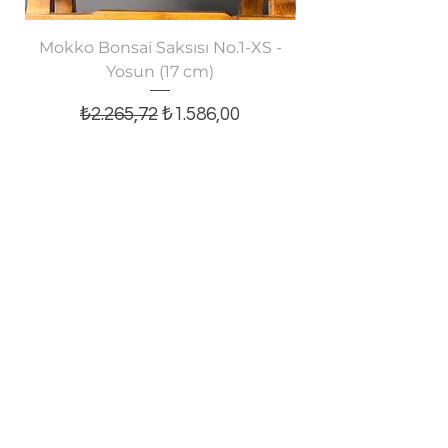
Mokko Bonsai Saksısı No.1-XS -
Oval Bonsai Saksısı
Yosun (17 cm)
Normal Fiyat
İndirimli Fiyat
₺2.265,72
₺1.586,00
Sepete Ekle
E-posta bültenine abone olun,
tüm yeniliklerden haberiniz olsun!
E-posta
Kaydol