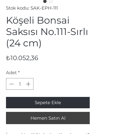
Stok kodu: SAK-EPH-111
Köşeli Bonsai
Saksısı No.111-Sırlı
(24 cm)
Fiyat
₺10.052,36
Adet
*
Sepete Ekle
Hemen Satın Al