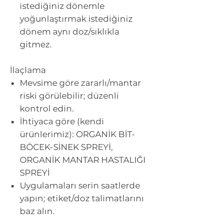
istediğiniz dönemle
yoğunlaştırmak istediğiniz
dönem aynı doz/sıklıkla
gitmez.
İlaçlama
Mevsime göre zararlı/mantar
riski görülebilir; düzenli
kontrol edin.
İhtiyaca göre (kendi
ürünlerimiz): ORGANİK BİT-
BÖCEK-SİNEK SPREYİ,
ORGANİK MANTAR HASTALIĞI
SPREYİ
Uygulamaları serin saatlerde
yapın; etiket/doz talimatlarını
baz alın.