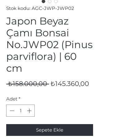
Stok kodu: AGC-JWP-JWP02
Japon Beyaz
Çamı Bonsai
No.JWP02 (Pinus
parviflora) | 60
cm
Normal
İndirimli
 ₺158.000,00 
₺145.360,00
Fiyat
Fiyat
Adet
*
Sepete Ekle