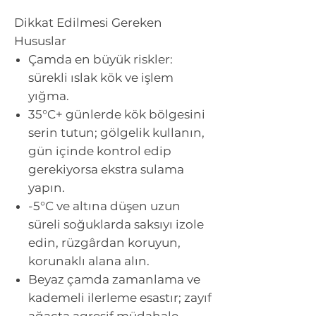
Dikkat Edilmesi Gereken
Hususlar
Çamda en büyük riskler:
sürekli ıslak kök ve işlem
yığma.
35°C+
günlerde kök bölgesini
serin tutun; gölgelik kullanın,
gün içinde kontrol edip
gerekiyorsa ekstra sulama
yapın.
-5°C ve altına düşen uzun
süreli soğuklarda saksıyı izole
edin, rüzgârdan koruyun,
korunaklı alana alın.
Beyaz çamda zamanlama ve
kademeli ilerleme esastır; zayıf
ağaçta agresif müdahale