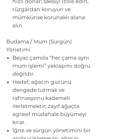
hızlı donar; saksıyı izole edin,
rüzgârdan koruyun ve
mümkünse korunaklı alana
alın.
Budama / Mum (Sürgün)
Yönetimi
Beyaz çamda “her çama aynı
mum işlemi” yaklaşımı doğru
değildir.
Hedef, ağacın gücünü
dengede tutmak ve
rafinasyonu kademeli
ilerletmektir; zayıf ağaçta
agresif müdahale büyümeyi
kırar.
İğne ve sürgün yönetimini bir
anda yüklemeyin; ağacın