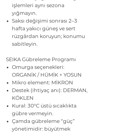
işlemleri aynı sezona
yığmayın.
Saksı değişimi sonrası 2–3
hafta yakıcı güneş ve sert
rüzgârdan koruyun; konumu
sabitleyin.
SEIKA Gübreleme Programı
Omurga seçenekleri:
ORGANİK / HÜMİK + YOSUN
Mikro element: MİKRON
Destek (ihtiyaç anı): DERMAN,
KÖKLEN
Kural:
30°C üstü sıcaklıkta
gübre vermeyin.
Çamda gübreleme “güç”
yönetimidir: büyütmek