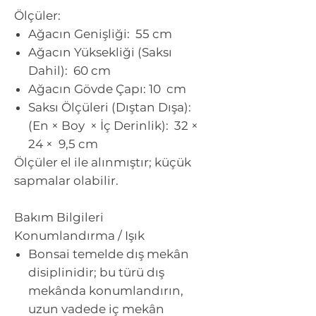
Ölçüler:
Ağacın Genişliği: 55 cm
Ağacın Yüksekliği (Saksı
Dahil): 60 cm
Ağacın Gövde Çapı: 10 cm
Saksı Ölçüleri (Dıştan Dışa):
(En × Boy × İç Derinlik): 32 ×
24 × 9,5 cm
Ölçüler el ile alınmıştır; küçük
sapmalar olabilir.
Bakım Bilgileri
Konumlandırma / Işık
Bonsai temelde dış mekân
disiplinidir; bu türü dış
mekânda konumlandırın,
uzun vadede iç mekân