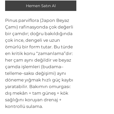
Hemen Satın Al
Pinus parviflora (Japon Beyaz
Çamı)
rafinasyonda çok değerli
bir çamdır; doğru bakıldığında
çok ince, dengeli ve uzun
ömürlü bir form tutar. Bu türde
en kritik konu “zamanlama”dır:
her çam aynı değildir ve beyaz
çamda işlemleri (budama–
telleme–saksı değişimi) aynı
döneme yığmak hızlı güç kaybı
yaratabilir. Bakımın omurgası:
dış mekân + tam güneş + kök
sağlığını koruyan drenaj +
kontrollü sulama.