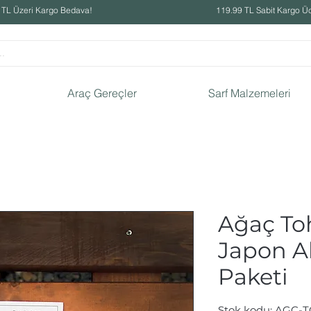
 TL Üzeri Kargo Bedava!
119.99 TL Sabit Kargo Üc
Araç Gereçler
Sarf Malzemeleri
Ağaç Toh
Japon A
Paketi
Stok kodu: AGC-