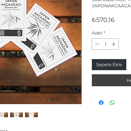
JAPONAKCAAGA
Fiyat
₺570,16
Adet
*
Sepete Ekle
H