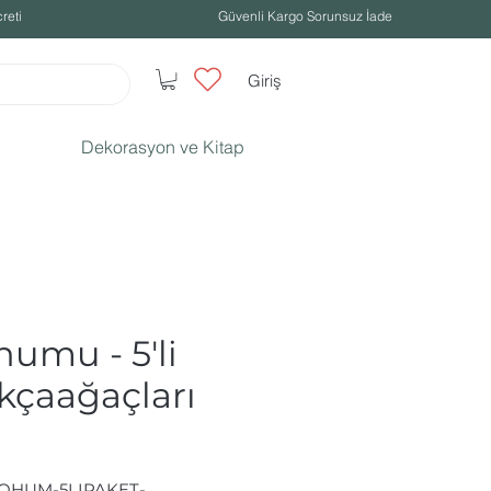
reti
Güvenli Kargo Sorunsuz İade
Giriş
Dekorasyon ve Kitap
umu - 5'li
kçaağaçları
TOHUM-5LIPAKET-