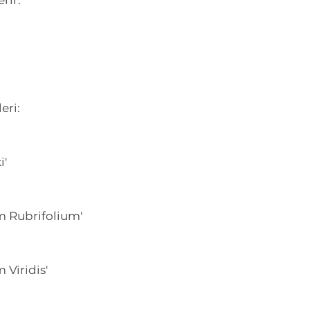
rir.
eri:
i'
m Rubrifolium'
 Viridis'