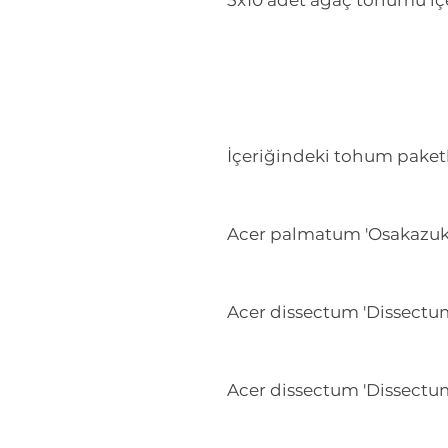
5x10 adet ağaç tohumu içe
İçeriğindeki tohum paketl
Acer palmatum 'Osakazuk
Acer dissectum 'Dissectu
Acer dissectum 'Dissectum